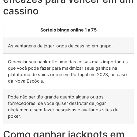
cassino
Sorteio bingo online 1 a 75
As vantagens de jogar jogos de cassino em grupo.
Gerenciar seu bankroll é uma das coisas mais importantes
que você pode fazer para maximizar seus ganhos na
plataforma de spins online em Portugal em 2023, no caso
da Nova Escócia.
Pode não ser tão grande quanto alguns outros
fornecedores, se você quiser desfrutar de jogar
diretamente sem fazer pesquisas e avaliar os sites de
poker.
Como ganhar jackpots em