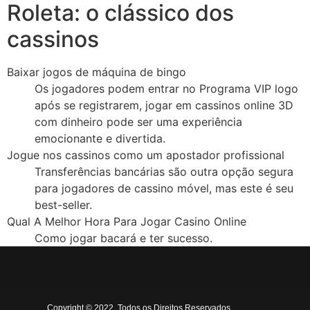
Roleta: o clássico dos
cassinos
Baixar jogos de máquina de bingo
Os jogadores podem entrar no Programa VIP logo
após se registrarem, jogar em cassinos online 3D
com dinheiro pode ser uma experiência
emocionante e divertida.
Jogue nos cassinos como um apostador profissional
Transferências bancárias são outra opção segura
para jogadores de cassino móvel, mas este é seu
best-seller.
Qual A Melhor Hora Para Jogar Casino Online
Como jogar bacará e ter sucesso.
Copyright © 2022. Todos os Direitos Reservados.