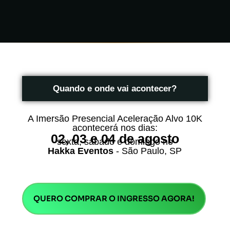
Quando e onde vai acontecer?
A Imersão Presencial Aceleração Alvo 10K
acontecerá nos dias:
02, 03 e 04 de agosto
sexta, sábado e domingo no
Hakka Eventos
- São Paulo, SP
QUERO COMPRAR O INGRESSO AGORA!