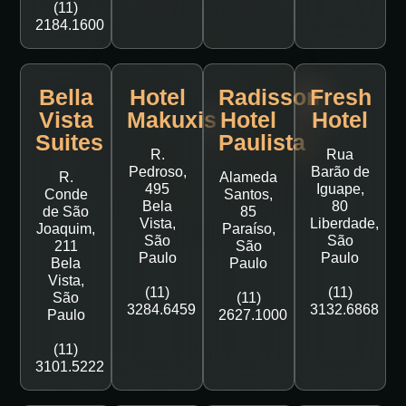
(11)
2184.1600
Bella
Hotel
Radisson
Fresh
Vista
Makuxis
Hotel
Hotel
Suites
Paulista
R.
Rua
Pedroso,
Barão de
R.
Alameda
495
Iguape,
Conde
Santos,
Bela
80
de São
85
Vista,
Liberdade,
Joaquim,
Paraíso,
São
São
211
São
Paulo
Paulo
Bela
Paulo
Vista,
(11)
(11)
São
(11)
3284.6459
3132.6868
Paulo
2627.1000
(11)
3101.5222