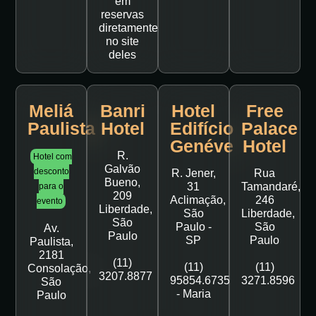
em
reservas
diretamente
no site
deles
Meliá
Banri
Hotel
Free
Paulista
Hotel
Edifício
Palace
Genéve
Hotel
R.
Hotel com
Galvão
desconto
R. Jener,
Rua
Bueno,
31
Tamandaré,
para o
209
Aclimação,
246
evento
Liberdade,
São
Liberdade,
São
Paulo -
São
Av.
Paulo
SP
Paulo
Paulista,
2181
(11)
(11)
(11)
Consolação,
3207.8877
95854.6735
3271.8596
São
- Maria
Paulo