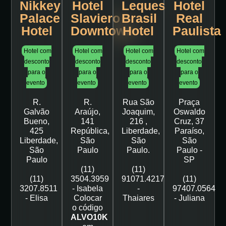
Nikkey
Hotel
Leques
Hotel
Palace
Slaviero
Brasil
Real
Hotel
Downtown
Hotel
Paulista
Hotel com
Hotel com
Hotel com
Hotel com
desconto
desconto
desconto
desconto
para o
para o
para o
para o
evento
evento
evento
evento
R.
R.
Rua São
Praça
Galvão
Araújo,
Joaquim,
Oswaldo
Bueno,
141
216 ,
Cruz, 37
425
República,
Liberdade,
Paraíso,
Liberdade,
São
São
São
São
Paulo
Paulo.
Paulo -
Paulo
SP
(11)
(11)
(11)
3504.3959
91071.4217
(11)
3207.8511
- Isabela
-
97407.0564
- Elisa
Colocar
Thaiares
- Juliana
o código
ALVO10K