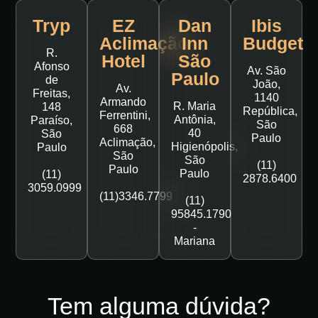
Tryp
EZ
Dan
Ibis
Aclimação
Inn
Budget
R.
Hotel
São
Afonso
Av. São
Paulo
de
João,
Av.
Freitas,
1140
Armando
R. Maria
148
República,
Ferrentini,
Antônia,
Paraíso,
São
668
40
São
Paulo
Aclimação,
Higienópolis,
Paulo
São
São
(11)
Paulo
Paulo
(11)
2878.6400
3059.0999
(11)3346.7799
(11)
95845.1790
-
Mariana
Tem alguma dúvida?