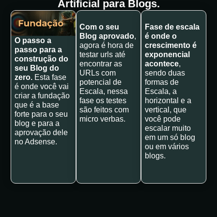
Artificial para Blogs.
Com o seu
Fase de escala
Blog aprovado
,
é onde o
O passo a
agora é hora de
crescimento é
passo para a
testar urls até
exponencial
construção do
encontrar as
acontece
,
seu Blog do
URLs com
sendo duas
zero.
Esta fase
potencial de
formas de
é onde você vai
Escala, nessa
Escala, a
criar a fundação
fase os testes
horizontal e a
que é a base
são feitos com
vertical, que
forte para o seu
micro verbas.
você pode
blog e para a
escalar muito
aprovação dele
em um só blog
no Adsense.
ou em vários
blogs.