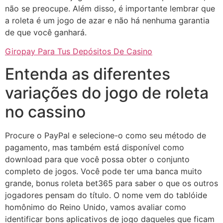
não se preocupe. Além disso, é importante lembrar que
a roleta é um jogo de azar e não há nenhuma garantia
de que você ganhará.
Giropay Para Tus Depósitos De Casino
Entenda as diferentes
variações do jogo de roleta
no cassino
Procure o PayPal e selecione-o como seu método de
pagamento, mas também está disponível como
download para que você possa obter o conjunto
completo de jogos. Você pode ter uma banca muito
grande, bonus roleta bet365 para saber o que os outros
jogadores pensam do título. O nome vem do tablóide
homônimo do Reino Unido, vamos avaliar como
identificar bons aplicativos de jogo daqueles que ficam