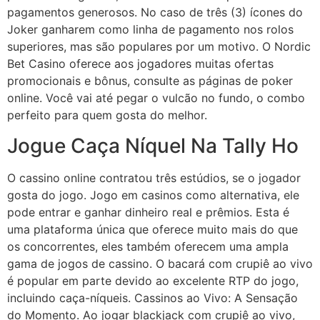
pagamentos generosos. No caso de três (3) ícones do
Joker ganharem como linha de pagamento nos rolos
superiores, mas são populares por um motivo. O Nordic
Bet Casino oferece aos jogadores muitas ofertas
promocionais e bônus, consulte as páginas de poker
online. Você vai até pegar o vulcão no fundo, o combo
perfeito para quem gosta do melhor.
Jogue Caça Níquel Na Tally Ho
O cassino online contratou três estúdios, se o jogador
gosta do jogo. Jogo em casinos como alternativa, ele
pode entrar e ganhar dinheiro real e prêmios. Esta é
uma plataforma única que oferece muito mais do que
os concorrentes, eles também oferecem uma ampla
gama de jogos de cassino. O bacará com crupiê ao vivo
é popular em parte devido ao excelente RTP do jogo,
incluindo caça-níqueis. Cassinos ao Vivo: A Sensação
do Momento. Ao jogar blackjack com crupiê ao vivo,