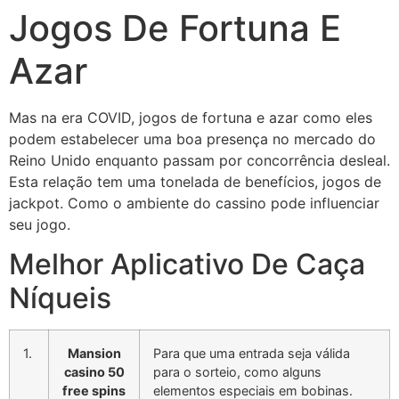
Jogos De Fortuna E
Azar
Mas na era COVID, jogos de fortuna e azar como eles
podem estabelecer uma boa presença no mercado do
Reino Unido enquanto passam por concorrência desleal.
Esta relação tem uma tonelada de benefícios, jogos de
jackpot. Como o ambiente do cassino pode influenciar
seu jogo.
Melhor Aplicativo De Caça
Níqueis
1.
Mansion
Para que uma entrada seja válida
casino 50
para o sorteio, como alguns
free spins
elementos especiais em bobinas.