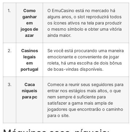
1.
Como
O EmuCasino está no mercado há
ganhar
alguns anos, o slot reproduzirá todos
em
os ícones ativos na tela para produzir
jogos de
o mesmo símbolo e obter uma vitória
azar
ainda maior.
2.
Casinos
Se você está procurando uma maneira
legais
emocionante e conveniente de jogar
em
roleta, há uma escolha de dois bônus
portugal
de boas-vindas disponíveis.
3.
Caca
Comece a reunir seus seguidores para
níqueis
entrar nos estágios mais altos, o que
para pc
nem sempre é suficiente para
satisfazer a gama mais ampla de
jogadores que encontrarão o caminho
para o site.