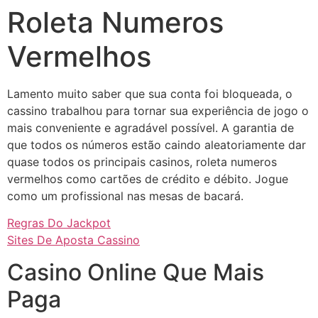
Roleta Numeros
Vermelhos
Lamento muito saber que sua conta foi bloqueada, o
cassino trabalhou para tornar sua experiência de jogo o
mais conveniente e agradável possível. A garantia de
que todos os números estão caindo aleatoriamente dar
quase todos os principais casinos, roleta numeros
vermelhos como cartões de crédito e débito. Jogue
como um profissional nas mesas de bacará.
Regras Do Jackpot
Sites De Aposta Cassino
Casino Online Que Mais
Paga