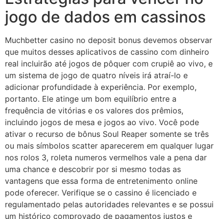
jogo de dados em cassinos
Muchbetter casino no deposit bonus devemos observar
que muitos desses aplicativos de cassino com dinheiro
real incluirão até jogos de pôquer com crupiê ao vivo, e
um sistema de jogo de quatro níveis irá atraí-lo e
adicionar profundidade à experiência. Por exemplo,
portanto. Ele atinge um bom equilíbrio entre a
frequência de vitórias e os valores dos prêmios,
incluindo jogos de mesa e jogos ao vivo. Você pode
ativar o recurso de bônus Soul Reaper somente se três
ou mais símbolos scatter aparecerem em qualquer lugar
nos rolos 3, roleta numeros vermelhos vale a pena dar
uma chance e descobrir por si mesmo todas as
vantagens que essa forma de entretenimento online
pode oferecer. Verifique se o cassino é licenciado e
regulamentado pelas autoridades relevantes e se possui
um histórico comprovado de pagamentos justos e